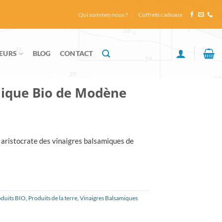
Qui sommes nous ?
Coffrets cadeaux
EURS
BLOG
CONTACT
mique Bio de Modène
s aristocrate des vinaigres balsamiques de
oduits BIO
,
Produits de la terre
,
Vinaigres Balsamiques