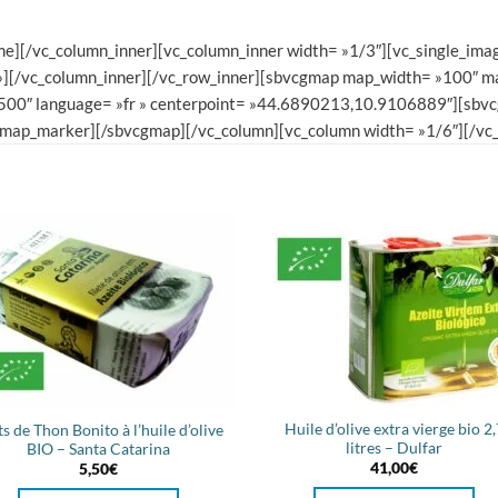
][/vc_column_inner][vc_column_inner width= »1/3″][vc_single_imag
 »][/vc_column_inner][/vc_row_inner][sbvcgmap map_width= »100″ m
 »500″ language= »fr » centerpoint= »44.6890213,10.9106889″][sb
ap_marker][/sbvcgmap][/vc_column][vc_column width= »1/6″][/vc_
Huile d’olive extra vierge bio 2,
ts de Thon Bonito à l’huile d’olive
litres – Dulfar
BIO – Santa Catarina
41,00
€
5,50
€