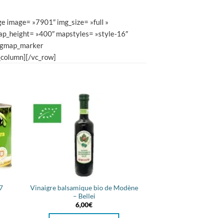
e image= »7901″ img_size= »full »
ap_height= »400″ mapstyles= »style-16″
vcgmap_marker
column][/vc_row]
7
Vinaigre balsamique bio de Modène
– Bellei
6,00
€