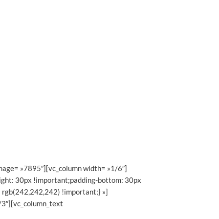
image= »7895″][vc_column width= »1/6″]
ght: 30px !important;padding-bottom: 30px
 rgb(242,242,242) !important;} »]
/3″][vc_column_text