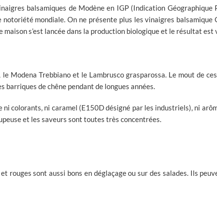
naigres balsamiques de Modène en IGP (Indication Géographique Pr
de notoriété mondiale. On ne présente plus les vinaigres balsamique G
 maison s’est lancée dans la production biologique et le résultat est 
, le Modena Trebbiano et le Lambrusco grasparossa. Le mout de ces r
des barriques de chêne pendant de longues années.
 ni colorants, ni caramel (E150D désigné par les industriels), ni ar
upeuse et les saveurs sont toutes très concentrées.
 et rouges sont aussi bons en déglaçage ou sur des salades. Ils peuve