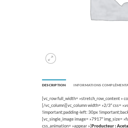
DESCRIPTION
INFORMATIONS COMPLÉMENTA
[vc_row full_width= »stretch_row_content » 
[/vc_column][vc_column width= »2/3″ css= »
!important;padding-left: 30px !important;bac
[vc_single_image image= »7917″ img_size= »fu
css_animation= »appear »]
Producteur : Aceta