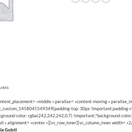
IRES
content_placement= »middle » parallax= »content-moving » parallax_
.vc_custom_1458045549349{padding-top: 30px !important;padding-ri
kground-color: rgba(242,242,242,0.7) !important;*background-color:
ll » alignment= »center »][vc_row_inner][vc_column_inner width= »2
ia Guisti