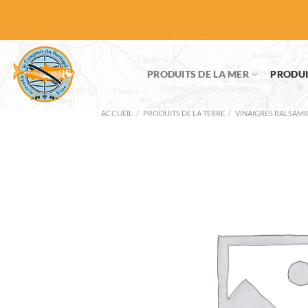
Passer
au
contenu
PRODUITS DE LA MER
PRODUI
ACCUEIL
/
PRODUITS DE LA TERRE
/
VINAIGRES BALSAM