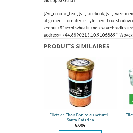
[/vc_column_text][vc_facebook][vc_tweetmeme
alignment= »center » style= »vc_box_shadow
zoom= »8″ scrollwheel= »no » searchradius=
address= »44.6890213,10.9106889″][/sbvcgm
PRODUITS SIMILAIRES
Filets de Thon Bonito au naturel –
File
Santa Catarina
8,00
€