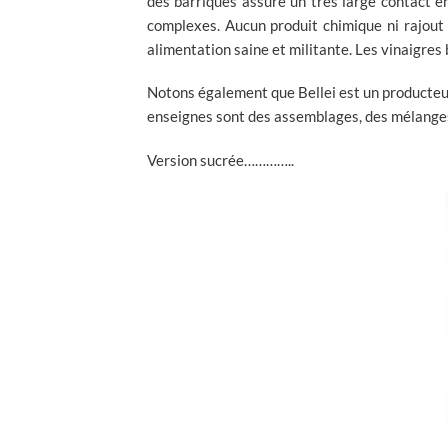
des barriques assure un très large contact en
complexes. Aucun produit chimique ni rajout d
alimentation saine et militante. Les vinaigre
Notons également que Bellei est un producteur
enseignes sont des assemblages, des mélanges 
Version sucrée…………..