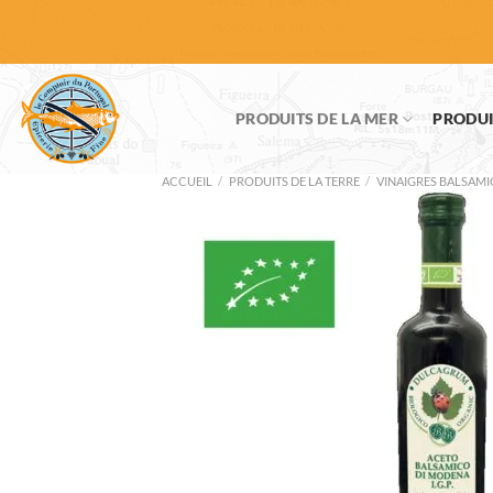
Passer
au
contenu
PRODUITS DE LA MER
PRODUI
ACCUEIL
/
PRODUITS DE LA TERRE
/
VINAIGRES BALSAM