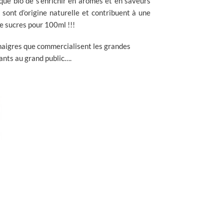
ique bio de s’enrichir en arômes et en saveurs
 sont d’origine naturelle et contribuent à une
e sucres pour 100ml !!!
inaigres que commercialisent les grandes
ants au grand public….