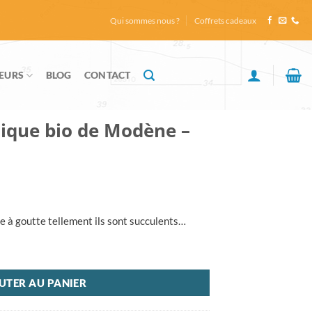
Qui sommes nous ?
Coffrets cadeaux
EURS
BLOG
CONTACT
ique bio de Modène –
te à goutte tellement ils sont succulents…
 bio de Modène - Bellei
UTER AU PANIER