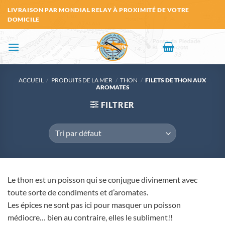
Passer
LIVRAISON PAR MONDIAL RELAY À PROXIMITÉ DE VOTRE
au
DOMICILE
contenu
ACCUEIL
/
PRODUITS DE LA MER
/
THON
/
FILETS DE THON AUX
AROMATES
FILTRER
Le thon est un poisson qui se conjugue divinement avec
toute sorte de condiments et d’aromates.
Les épices ne sont pas ici pour masquer un poisson
médiocre… bien au contraire, elles le subliment!!