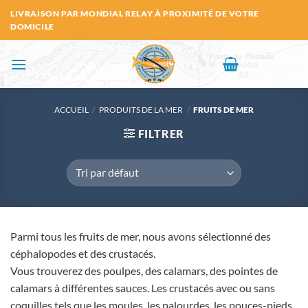
Passer
LIVRAISON PAR MONDIAL RELAY À PROXIMITÉ DE VOTRE
au
DOMICILE
contenu
ACCUEIL
/
PRODUITS DE LA MER
/
FRUITS DE MER
FILTRER
Parmi tous les fruits de mer, nous avons sélectionné des
céphalopodes et des crustacés.
Vous trouverez des poulpes, des calamars, des pointes de
calamars à différentes sauces. Les crustacés avec ou sans
coquilles tels que les moules, les palourdes, les pouces-pieds,