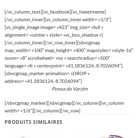
[/vc_column_text][vc_facebook][vc_tweetmeme]
[/vc_column_inner][vc_column_inner width= »1/3″]
[vc_single_image image= »423″ img_size= »full »
alignment= »center » style= »vc_box_shadow »]
[/vc_column_inner][/vc_row_inner][sbvcgmap
map_width= »100″ map_height= »400″ mapstyles= »style-16″
zoom= »8″ scrollwheel= »no » searchradius= »500″
language= »fr » centerpoint= »41.1836124,-8.7026094″]
[sbvcgmap_marker animation= »DROP »
address= »41.1836124,-8.7026094″]
Povoa do Varzim
[/sbvcgmap_marker][/sbvcgmap][/vc_column][vc_column
width= »1/6″][/vc_column][/vc_row]
PRODUITS SIMILAIRES