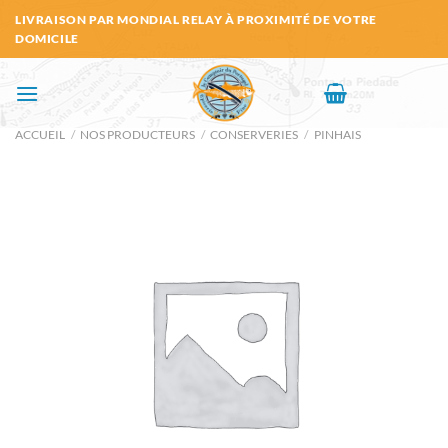
Passer
LIVRAISON PAR MONDIAL RELAY À PROXIMITÉ DE VOTRE
au
DOMICILE
contenu
ACCUEIL
/
NOS PRODUCTEURS
/
CONSERVERIES
/
PINHAIS