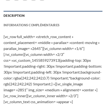
DESCRIPTION
INFORMATIONS COMPLÉMENTAIRES
[vc_row full_width= »stretch_row_content »
content_placement= »middle » parallax= »content-moving »
parallax_image= »2645″][vc_column width= »1/6″]
[/vc_column][vc_column width= »2/3″
css= ».vc_custom_1455859273913{padding-top: 30px
!important;padding-right: 30px !important;padding-bottom:
30px !important;padding-left: 30px !important;background-
color: rgba(242,242,242,0.7) !important;*background-color:
rgb(242,242,242) !important;} »][vc_single_image
image= »2851″ img_size= »medium » alignment= »center »]
[vc_row_inner][vc_column_inner width= »2/3″]
[vc_column_text css_animation= »appear »]