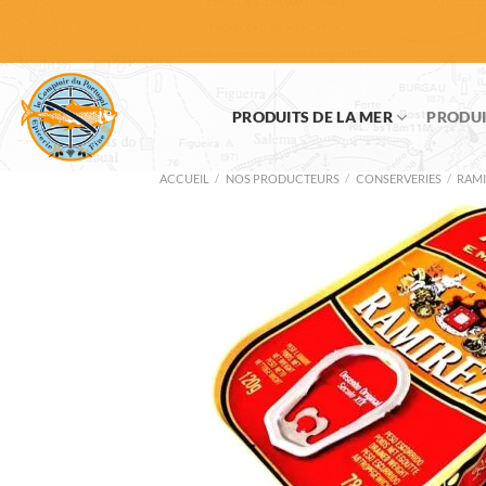
Passer
au
contenu
PRODUITS DE LA MER
PRODUI
ACCUEIL
/
NOS PRODUCTEURS
/
CONSERVERIES
/
RAMI