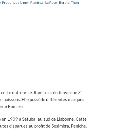
e
,
Produits de la mer
,
Ramirez - La Rose - Berthe
,
Thon
 cette entreprise. Ramirez s’écrit avec un Z
 de poissons. Elle possède différentes marques
verie Ramirez f
 en 1909 à Sétubal au sud de Lisbonne. Cette
outes disparues au profit de Sesimbra, Peniche,