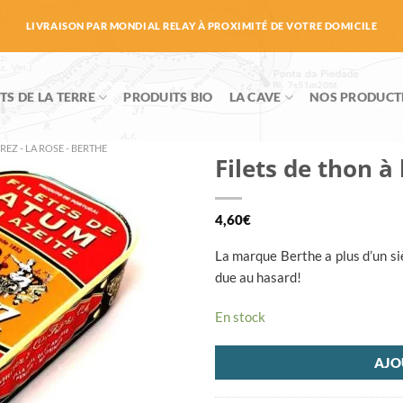
LIVRAISON PAR MONDIAL RELAY À PROXIMITÉ DE VOTRE DOMICILE
TS DE LA TERRE
PRODUITS BIO
LA CAVE
NOS PRODUCT
REZ - LA ROSE - BERTHE
Filets de thon à 
4,60
€
La marque Berthe a plus d’un siè
due au hasard!
En stock
AJO