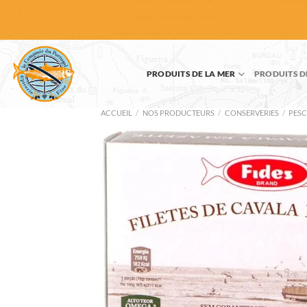
Passer
au
contenu
PRODUITS DE LA MER
PRODUITS D
ACCUEIL
/
NOS PRODUCTEURS
/
CONSERVERIES
/
PESC