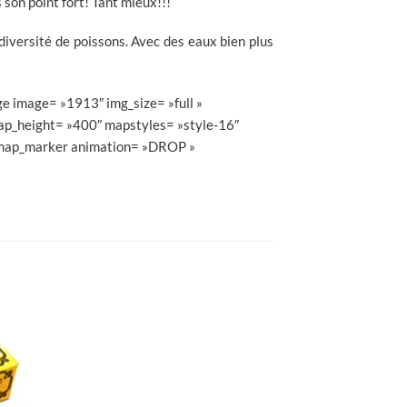
son point fort! Tant mieux!!!
diversité de poissons. Avec des eaux bien plus
e image= »1913″ img_size= »full »
ap_height= »400″ mapstyles= »style-16″
cgmap_marker animation= »DROP »