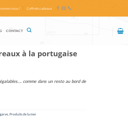
sommes nous ?
Coffrets cadeaux
G
CONTACT
reaux à la portugaise
égalables…. comme dans un resto au bord de
lgarve
,
Produits de la mer