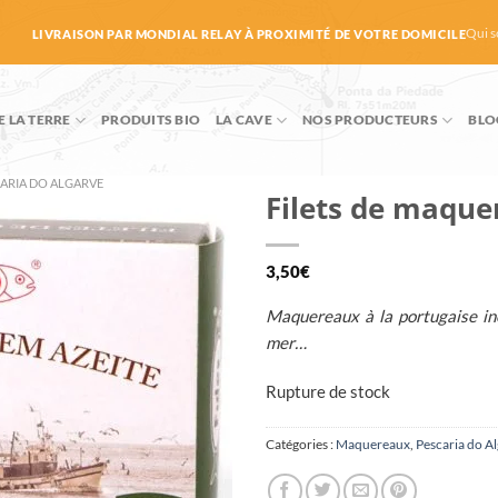
Qui 
LIVRAISON PAR MONDIAL RELAY À PROXIMITÉ DE VOTRE DOMICILE
E LA TERRE
PRODUITS BIO
LA CAVE
NOS PRODUCTEURS
BLO
ARIA DO ALGARVE
Filets de maque
3,50
€
Maquereaux à la portugaise in
mer…
Rupture de stock
Catégories :
Maquereaux
,
Pescaria do A