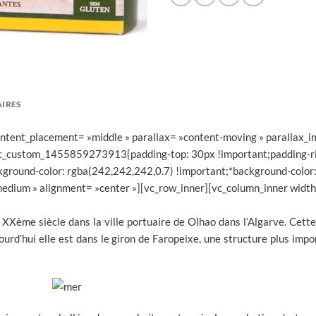
IRES
content_placement= »middle » parallax= »content-moving » parallax_
.vc_custom_1455859273913{padding-top: 30px !important;padding-ri
kground-color: rgba(242,242,242,0.7) !important;*background-color:
edium » alignment= »center »][vc_row_inner][vc_column_inner widt
XXème siècle dans la ville portuaire de Olhao dans l’Algarve. Cette
jourd’hui elle est dans le giron de Faropeixe, une structure plus impo