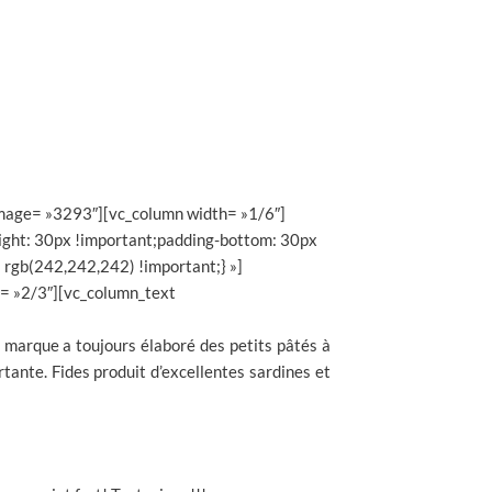
image= »3293″][vc_column width= »1/6″]
ght: 30px !important;padding-bottom: 30px
 rgb(242,242,242) !important;} »]
h= »2/3″][vc_column_text
 marque a toujours élaboré des petits pâtés à
rtante. Fides produit d’excellentes sardines et