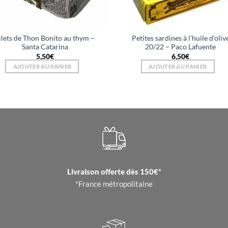
ilets de Thon Bonito au thym –
Petites sardines à l’huile d’oliv
Santa Catarina
20/22 – Paco Lafuente
5,50
€
6,50
€
AJOUTER AU PANIER
AJOUTER AU PANIER
Livraison offerte dès 150€*
*France métropolitaine