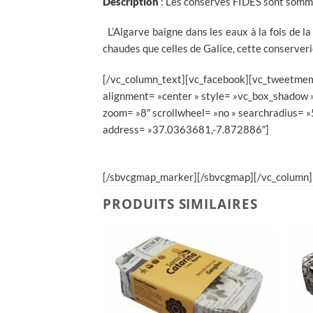
Description
: Les conserves FIDES sont sommai
L’Algarve baigne dans les eaux à la fois de l
chaudes que celles de Galice, cette conserveri
[/vc_column_text][vc_facebook][vc_tweetmeme
alignment= »center » style= »vc_box_shadow
zoom= »8″ scrollwheel= »no » searchradius=
address= »37.0363681,-7.872886″]
[/sbvcgmap_marker][/sbvcgmap][/vc_column][
PRODUITS SIMILAIRES