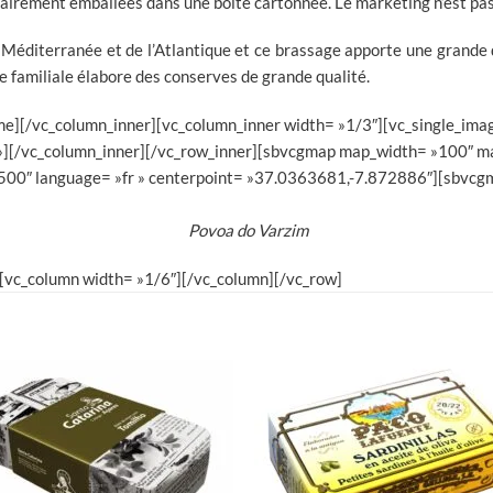
rement emballées dans une boite cartonnée. Le marketing n’est pas 
a Méditerranée et de l’Atlantique et ce brassage apporte une grande 
e familiale élabore des conserves de grande qualité.
][/vc_column_inner][vc_column_inner width= »1/3″][vc_single_imag
 »][/vc_column_inner][/vc_row_inner][sbvcgmap map_width= »100″ m
 »500″ language= »fr » centerpoint= »37.0363681,-7.872886″][sbv
Povoa do Varzim
vc_column width= »1/6″][/vc_column][/vc_row]