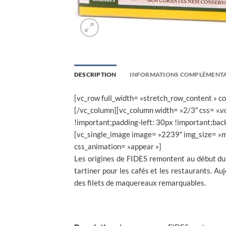
DESCRIPTION
INFORMATIONS COMPLÉMENTA
[vc_row full_width= »stretch_row_content » 
[/vc_column][vc_column width= »2/3″ css= »
!important;padding-left: 30px !important;bac
[vc_single_image image= »2239″ img_size= »m
css_animation= »appear »]
Les origines de FIDES remontent au début du 
tartiner pour les cafés et les restaurants. Au
des filets de maquereaux remarquables.