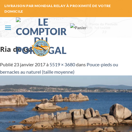
Passer
LIVRAISON PAR MONDIAL RELAY À PROXIMITÉ DE VOTRE
au
DOMICILE
contenu
Ria de Galice
Publié
23 janvier 2017
à
5519 × 3680
dans
Pouce-pieds ou
bernacles au naturel (taille moyenne)