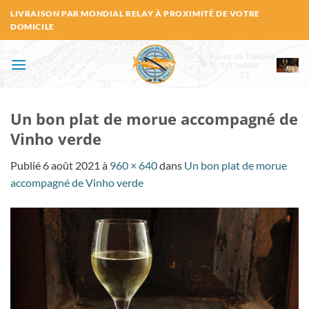
Passer
LIVRAISON PAR MONDIAL RELAY À PROXIMITÉ DE VOTRE
au
DOMICILE
contenu
Un bon plat de morue accompagné de
Vinho verde
Publié
6 août 2021
à
960 × 640
dans
Un bon plat de morue
accompagné de Vinho verde