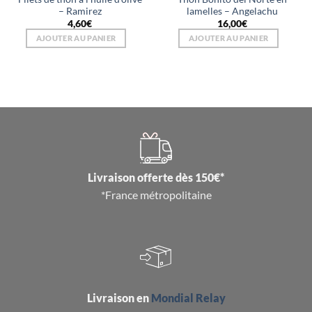
– Ramirez
lamelles – Angelachu
4,60
€
16,00
€
AJOUTER AU PANIER
AJOUTER AU PANIER
Livraison offerte dès 150€*
*France métropolitaine
Livraison en
Mondial Relay