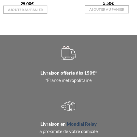
5,50
€
25,00
€
AJOUTER AU PANIER
AJOUTER AU PANIER
Livraison offerte dès 150€*
*France métropolitaine
Livraison en
Mondial Relay
à proximité de votre domicile