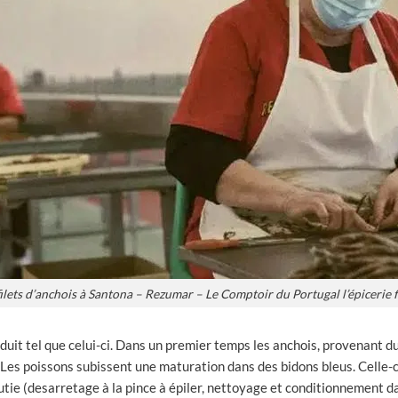
ilets d’anchois à Santona – Rezumar – Le Comptoir du Portugal l’épicerie 
roduit tel que celui-ci. Dans un premier temps les anchois, provenant 
 Les poissons subissent une maturation dans des bidons bleus. Celle-c
utie (desarretage à la pince à épiler, nettoyage et conditionnement da