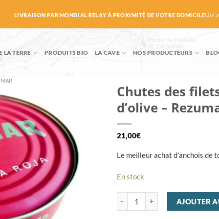
Qui 
LIVRAISON PAR MONDIAL RELAY À PROXIMITÉ DE VOTRE DOMICILE
E LA TERRE
PRODUITS BIO
LA CAVE
NOS PRODUCTEURS
BLO
UMAR
Chutes des filets
d’olive – Rezum
21,00
€
Le meilleur achat d’anchois de t
En stock
quantité de Chutes des filets d'a
AJOUTER A