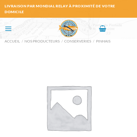
Passer
LIVRAISON PAR MONDIAL RELAY À PROXIMITÉ DE VOTRE
au
DOMICILE
contenu
ACCUEIL
/
NOS PRODUCTEURS
/
CONSERVERIES
/
PINHAIS