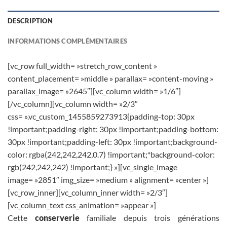
DESCRIPTION
INFORMATIONS COMPLÉMENTAIRES
[vc_row full_width= »stretch_row_content »
content_placement= »middle » parallax= »content-moving »
parallax_image= »2645″][vc_column width= »1/6″]
[/vc_column][vc_column width= »2/3″
css= ».vc_custom_1455859273913{padding-top: 30px
!important;padding-right: 30px !important;padding-bottom:
30px !important;padding-left: 30px !important;background-
color: rgba(242,242,242,0.7) !important;*background-color:
rgb(242,242,242) !important;} »][vc_single_image
image= »2851″ img_size= »medium » alignment= »center »]
[vc_row_inner][vc_column_inner width= »2/3″]
[vc_column_text css_animation= »appear »]
Cette
conserverie
familiale depuis trois générations