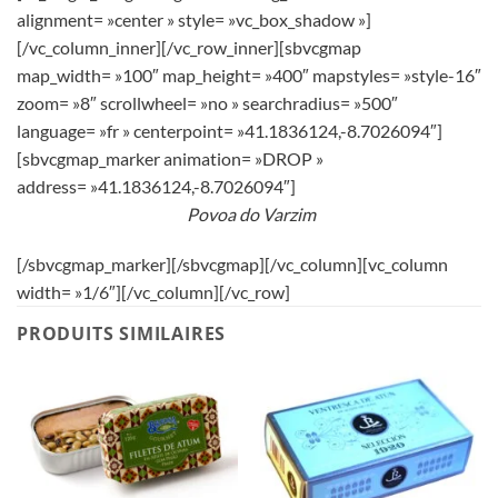
alignment= »center » style= »vc_box_shadow »]
[/vc_column_inner][/vc_row_inner][sbvcgmap
map_width= »100″ map_height= »400″ mapstyles= »style-16″
zoom= »8″ scrollwheel= »no » searchradius= »500″
language= »fr » centerpoint= »41.1836124,-8.7026094″]
[sbvcgmap_marker animation= »DROP »
address= »41.1836124,-8.7026094″]
Povoa do Varzim
[/sbvcgmap_marker][/sbvcgmap][/vc_column][vc_column
width= »1/6″][/vc_column][/vc_row]
PRODUITS SIMILAIRES