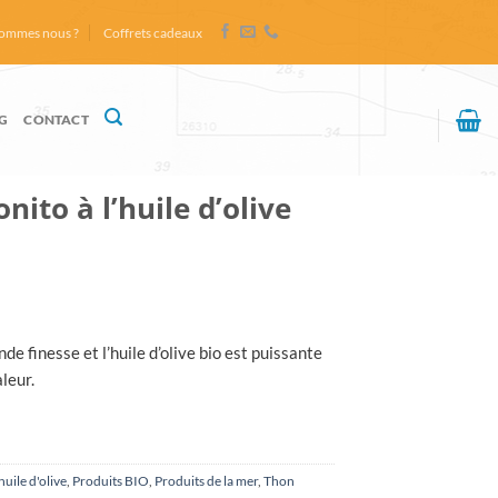
sommes nous ?
Coffrets cadeaux
G
CONTACT
nito à l’huile d’olive
nde finesse et l’huile d’olive bio est puissante
leur.
huile d'olive
,
Produits BIO
,
Produits de la mer
,
Thon