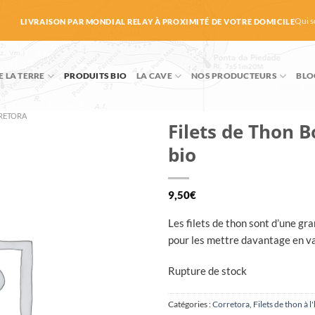
Qui 
LIVRAISON PAR MONDIAL RELAY À PROXIMITÉ DE VOTRE DOMICILE
E LA TERRE
PRODUITS BIO
LA CAVE
NOS PRODUCTEURS
BLO
RETORA
Filets de Thon Bo
bio
9,50
€
Les filets de thon sont d’une gra
pour les mettre davantage en va
Rupture de stock
Catégories :
Corretora
,
Filets de thon à l'