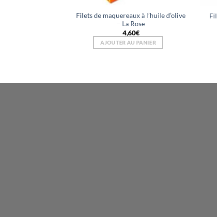
Filets de maquereaux à l’huile d’olive
Fi
– La Rose
4,60
€
AJOUTER AU PANIER