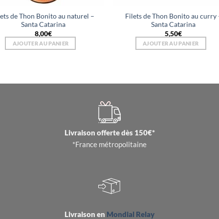
lets de Thon Bonito au naturel –
Filets de Thon Bonito au curry 
Santa Catarina
Santa Catarina
8,00
€
5,50
€
AJOUTER AU PANIER
AJOUTER AU PANIER
Livraison offerte dès 150€*
*France métropolitaine
Livraison en
Mondial Relay