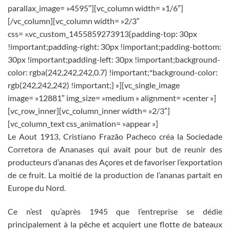
parallax_image= »4595″][vc_column width= »1/6″]
[/vc_column][vc_column width= »2/3″
css= ».vc_custom_1455859273913{padding-top: 30px
!important;padding-right: 30px !important;padding-bottom:
30px !important;padding-left: 30px !important;background-
color: rgba(242,242,242,0.7) !important;*background-color:
rgb(242,242,242) !important;} »][vc_single_image
image= »12881″ img_size= »medium » alignment= »center »]
[vc_row_inner][vc_column_inner width= »2/3″]
[vc_column_text css_animation= »appear »]
Le Aout 1913, Cristiano Frazão Pacheco créa la Sociedade
Corretora de Ananases qui avait pour but de reunir des
producteurs d’ananas des Açores et de favoriser l’exportation
de ce fruit. La moitié de la production de l’ananas partait en
Europe du Nord.
Ce n’est qu’après 1945 que l’entreprise se dédie
principalement à la pêche et acquiert une flotte de bateaux