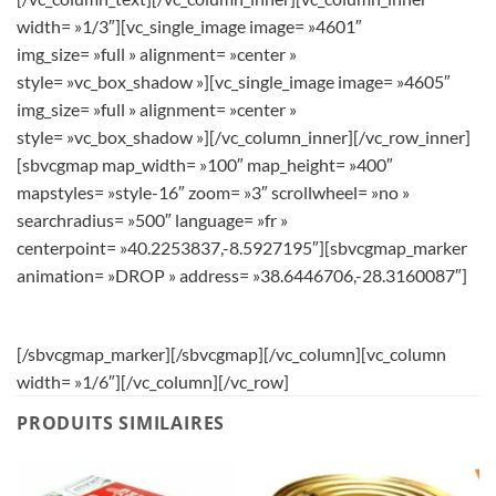
width= »1/3″][vc_single_image image= »4601″
img_size= »full » alignment= »center »
style= »vc_box_shadow »][vc_single_image image= »4605″
img_size= »full » alignment= »center »
style= »vc_box_shadow »][/vc_column_inner][/vc_row_inner]
[sbvcgmap map_width= »100″ map_height= »400″
mapstyles= »style-16″ zoom= »3″ scrollwheel= »no »
searchradius= »500″ language= »fr »
centerpoint= »40.2253837,-8.5927195″][sbvcgmap_marker
animation= »DROP » address= »38.6446706,-28.3160087″]
[/sbvcgmap_marker][/sbvcgmap][/vc_column][vc_column
width= »1/6″][/vc_column][/vc_row]
PRODUITS SIMILAIRES