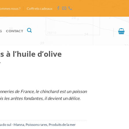
sommes nous ?
Coffrets cadeaux
G
CONTACT
 à l’huile d’olive
y
neries de France, le chinchard est un poisson
s les arêtes fondantes, il devient un délice.
a do sul - Manna
,
Poissons rares
,
Produits de la mer