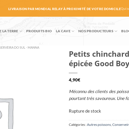
Qui 
LIVRAISON PAR MONDIAL RELAY À PROXIMITÉ DE VOTRE DOMICILE
E LA TERRE
PRODUITS BIO
LA CAVE
NOS PRODUCTEURS
BLO
ERVEIRA DO SUL - MANNA
Petits chinchards
épicée Good Bo
4,90
€
Méconnu des clients des poisson
pourtant très savoureux. Une foi
Rupture de stock
Catégories :
Autres poissons
,
Conserveir