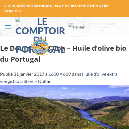
Passer
LIVRAISON PAR MONDIAL RELAY À PROXIMITÉ DE VOTRE
au
DOMICILE
contenu
Le Douro à Foz Coa – Huile d’olive bio
du Portugal
Publié
31 janvier 2017
à
1600 × 619
dans
Huile d’olive extra
vierge bio 5 litres – Dulfar