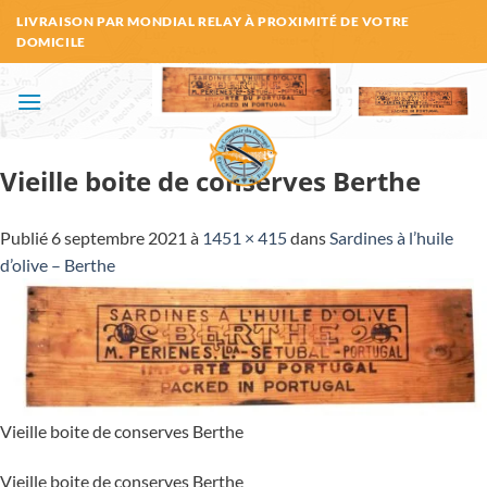
Passer
LIVRAISON PAR MONDIAL RELAY À PROXIMITÉ DE VOTRE
au
DOMICILE
contenu
Vieille boite de conserves Berthe
Publié
6 septembre 2021
à
1451 × 415
dans
Sardines à l’huile
d’olive – Berthe
Vieille boite de conserves Berthe
Vieille boite de conserves Berthe