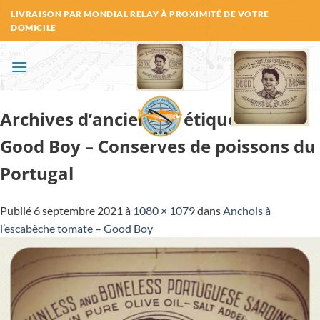
Passer
LIVRAISON PAR MONDIAL RELAY À PROXIMITÉ DE VOTRE
au
DOMICILE
contenu
Archives d’anciennes étiquettes –
Good Boy – Conserves de poissons du
Portugal
Publié
6 septembre 2021
à
1080 × 1079
dans
Anchois à
l’escabèche tomate – Good Boy