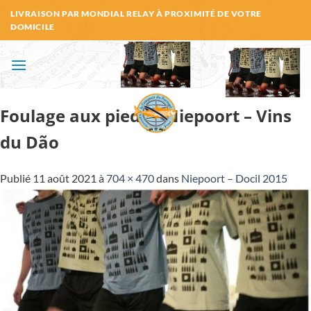
Passer
LIVRAISON PAR MONDIAL RELAY À PROXIMITÉ DE VOTRE
au
DOMICILE
contenu
Foulage aux pieds – Niepoort – Vins
du Dão
Publié
11 août 2021
à
704 × 470
dans
Niepoort – Docil 2015