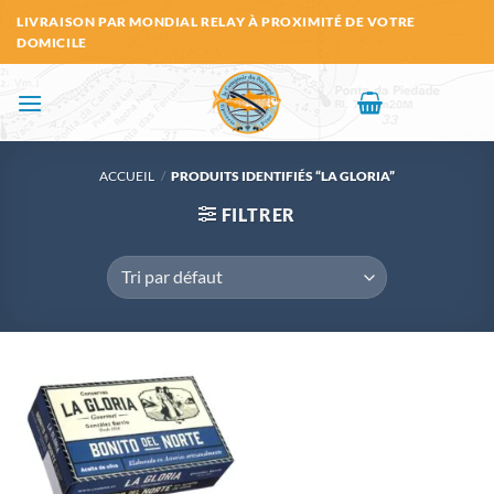
Passer
LIVRAISON PAR MONDIAL RELAY À PROXIMITÉ DE VOTRE
au
DOMICILE
contenu
ACCUEIL
/
PRODUITS IDENTIFIÉS “LA GLORIA”
FILTRER