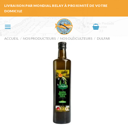
Passer
LIVRAISON PAR MONDIAL RELAY À PROXIMITÉ DE VOTRE
au
DOMICILE
contenu
ACCUEIL
/
NOS PRODUCTEURS
/
NOS OLÉICULTEURS
/
DULFAR