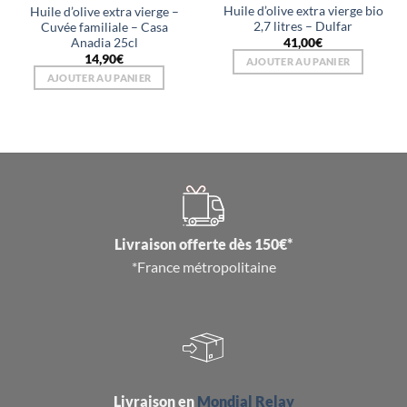
Huile d’olive extra vierge bio
Huile d’olive extra vierge –
2,7 litres – Dulfar
Cuvée familiale – Casa
Anadia 25cl
41,00
€
14,90
€
AJOUTER AU PANIER
AJOUTER AU PANIER
Livraison offerte dès 150€*
*France métropolitaine
Livraison en
Mondial Relay