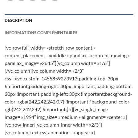
DESCRIPTION
INFORMATIONS COMPLÉMENTAIRES
[vc_row full_width= »stretch_row_content »
content_placement= »middle » parallax= »content-moving »
parallax_image= »2645″][vc_column width= »1/6″]
[/vc_column][vc_column width= »2/3″
css= ».vc_custom_1455859273913{padding-top: 30px
!important;padding-right: 30px !important;padding-bottom:
30px !important;padding-left: 30px !important;background-
color: rgba(242,242,242,0.7) !important;*background-color:
rgb(242,242,242) !important;} »][vc_single_image
image= »1994″ img_size= »medium » alignment= »center »]
[vc_row_inner][vc_column_inner width= »2/3″]
[vc_column_text css_animation= »appear »]