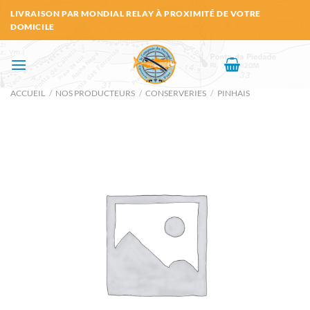
Passer
LIVRAISON PAR MONDIAL RELAY À PROXIMITÉ DE VOTRE
au
DOMICILE
contenu
ACCUEIL
/
NOS PRODUCTEURS
/
CONSERVERIES
/
PINHAIS