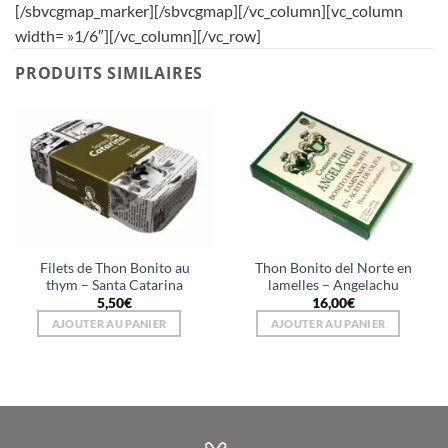
[/sbvcgmap_marker][/sbvcgmap][/vc_column][vc_column
width= »1/6″][/vc_column][/vc_row]
PRODUITS SIMILAIRES
Filets de Thon Bonito au
Thon Bonito del Norte en
thym – Santa Catarina
lamelles – Angelachu
5,50
€
16,00
€
AJOUTER AU PANIER
AJOUTER AU PANIER