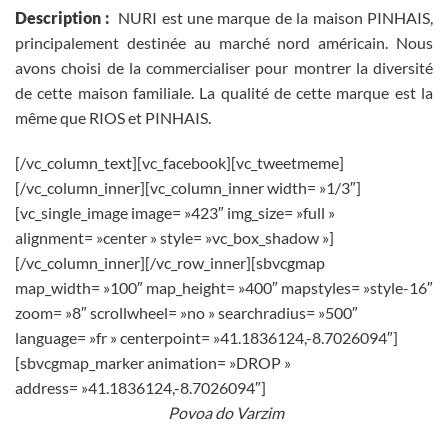
Description :
NURI est une marque de la maison PINHAIS,
principalement destinée au marché nord américain. Nous
avons choisi de la commercialiser pour montrer la diversité
de cette maison familiale. La qualité de cette marque est la
même que RIOS et PINHAIS.
[/vc_column_text][vc_facebook][vc_tweetmeme]
[/vc_column_inner][vc_column_inner width= »1/3″]
[vc_single_image image= »423″ img_size= »full »
alignment= »center » style= »vc_box_shadow »]
[/vc_column_inner][/vc_row_inner][sbvcgmap
map_width= »100″ map_height= »400″ mapstyles= »style-16″
zoom= »8″ scrollwheel= »no » searchradius= »500″
language= »fr » centerpoint= »41.1836124,-8.7026094″]
[sbvcgmap_marker animation= »DROP »
address= »41.1836124,-8.7026094″]
Povoa do Varzim