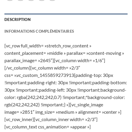
DESCRIPTION
INFORMATIONS COMPLÉMENTAIRES
[vc_row full_width= »stretch_row_content »
content_placement= »middle » parallax= »content-moving »
parallax_image= »2645″][vc_column width= »1/6″]
[/vc_column][vc_column width= »2/3″
css= ».vc_custom_1455859273913{padding-top: 30px
!important;padding-right: 30px !important;padding-bottom:
30px !important;padding-left: 30px !important;background-
color: rgba(242,242,242,0.7) !important;*background-color:
rgb(242,242,242) !important;} »][vc_single_image
image= »2851″ img_size= »medium » alignment= »center »]
[vc_row_inner][vc_column_inner width= »2/3″]
[vc_column_text css_animation= »appear »]