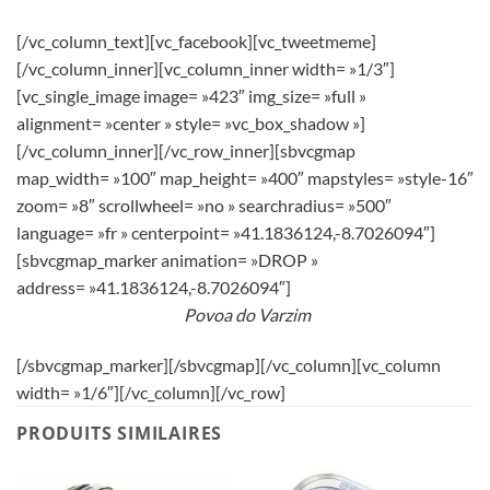
[/vc_column_text][vc_facebook][vc_tweetmeme]
[/vc_column_inner][vc_column_inner width= »1/3″]
[vc_single_image image= »423″ img_size= »full »
alignment= »center » style= »vc_box_shadow »]
[/vc_column_inner][/vc_row_inner][sbvcgmap
map_width= »100″ map_height= »400″ mapstyles= »style-16″
zoom= »8″ scrollwheel= »no » searchradius= »500″
language= »fr » centerpoint= »41.1836124,-8.7026094″]
[sbvcgmap_marker animation= »DROP »
address= »41.1836124,-8.7026094″]
Povoa do Varzim
[/sbvcgmap_marker][/sbvcgmap][/vc_column][vc_column
width= »1/6″][/vc_column][/vc_row]
PRODUITS SIMILAIRES