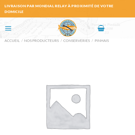
Passer
LIVRAISON PAR MONDIAL RELAY À PROXIMITÉ DE VOTRE
au
DOMICILE
contenu
ACCUEIL
/
NOS PRODUCTEURS
/
CONSERVERIES
/
PINHAIS