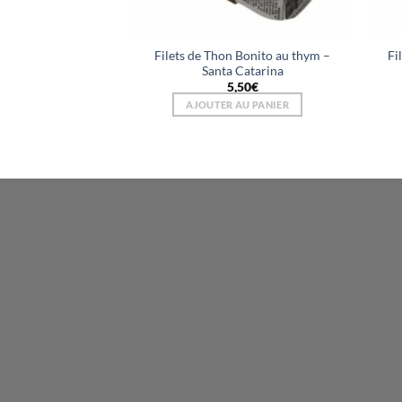
Filets de Thon Bonito au thym –
Fi
Santa Catarina
5,50
€
AJOUTER AU PANIER