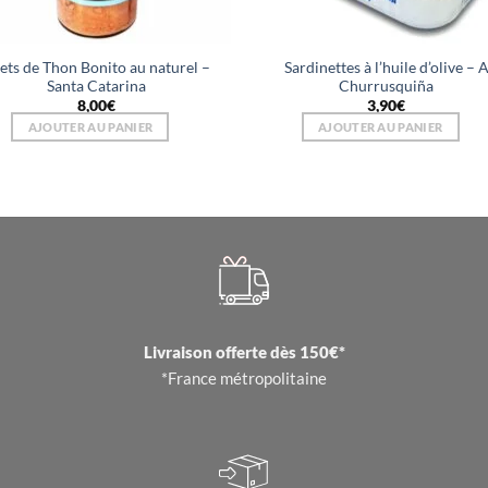
lets de Thon Bonito au naturel –
Sardinettes à l’huile d’olive – 
Santa Catarina
Churrusquiña
8,00
€
3,90
€
AJOUTER AU PANIER
AJOUTER AU PANIER
Livraison offerte dès 150€*
*France métropolitaine