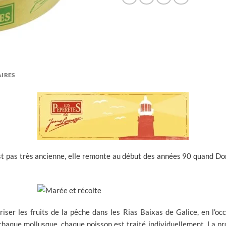
IRES
st pas très ancienne, elle remonte au début des années 90 quand Do
loriser les fruits de la pêche dans les Rias Baixas de Galice, en l’o
haque mollusque, chaque poisson est traité individuellement. La pr