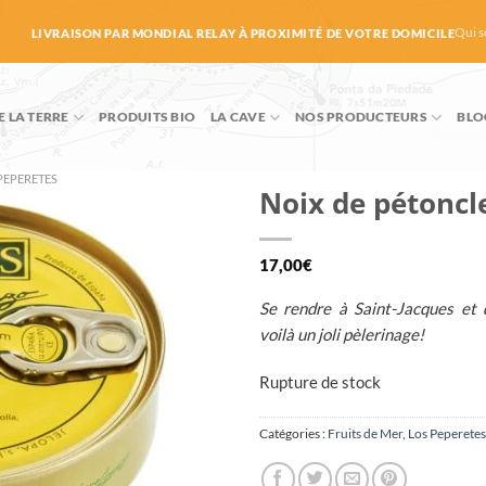
Qui 
LIVRAISON PAR MONDIAL RELAY À PROXIMITÉ DE VOTRE DOMICILE
E LA TERRE
PRODUITS BIO
LA CAVE
NOS PRODUCTEURS
BLO
PEPERETES
Noix de pétoncl
17,00
€
Se rendre à Saint-Jacques et 
voilà un joli pèlerinage!
Rupture de stock
Catégories :
Fruits de Mer
,
Los Peperetes