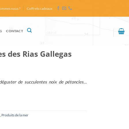
sommes nous ?
Coffrets cadeaux
G
CONTACT
es des Rias Gallegas
déguster de succulentes noix de pétoncles…
,
Produits de la mer