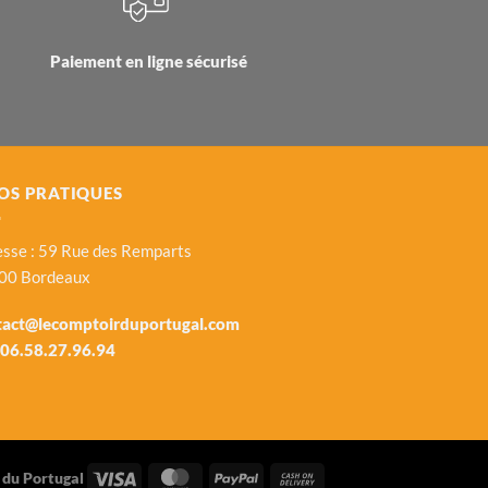
Paiement en ligne sécurisé
OS PRATIQUES
sse : 59 Rue des Remparts
00 Bordeaux
tact@lecomptoirduportugal.com
06.58.27.96.94
 du Portugal