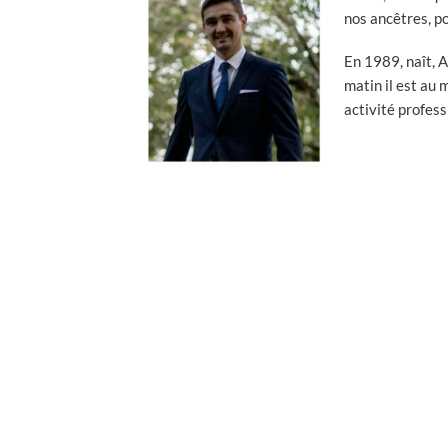
nos ancêtres, po
En 1989, naît, 
matin il est au 
activité profess