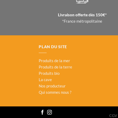
Livraison offerte dès 150€*
*France métropolitaine
PLAN DU SITE
Produits de la mer
Produits de la terre
Produits bio
La cave
Nos producteur
Qui sommes nous ?
CGV 