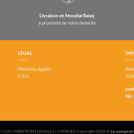
Livraison en
Mondial Relay
à proximité de votre domicile
LÉGAL
INF
Mentions légales
Adre
C.G.V.
330
con
Tél :
/ CGU
| MENTIONS LÉGALES |
COOKIES
Copyright 2026 ©
Le comptoir