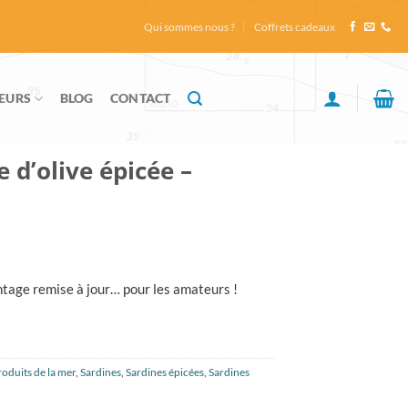
Qui sommes nous ?
Coffrets cadeaux
EURS
BLOG
CONTACT
e d’olive épicée –
tage remise à jour… pour les amateurs !
roduits de la mer
,
Sardines
,
Sardines épicées
,
Sardines