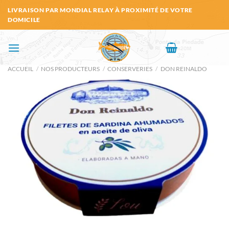
Passer
LIVRAISON PAR MONDIAL RELAY À PROXIMITÉ DE VOTRE
au
DOMICILE
contenu
ACCUEIL
/
NOS PRODUCTEURS
/
CONSERVERIES
/
DON REINALDO