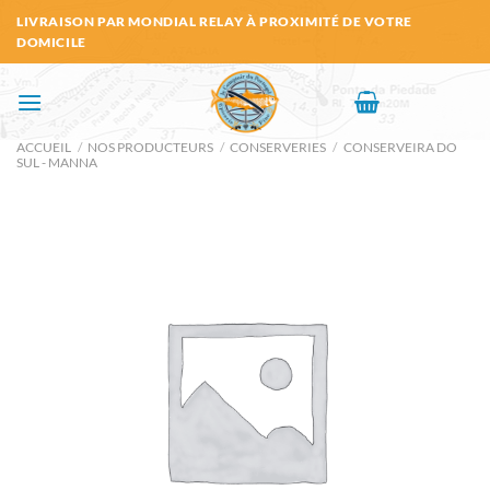
Passer
LIVRAISON PAR MONDIAL RELAY À PROXIMITÉ DE VOTRE
au
DOMICILE
contenu
ACCUEIL
/
NOS PRODUCTEURS
/
CONSERVERIES
/
CONSERVEIRA DO
SUL - MANNA