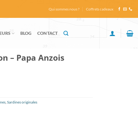
Qui sommes nous ?
Coffrets cadeaux
EURS
BLOG
CONTACT
on – Papa Anzois
ines
,
Sardines originales