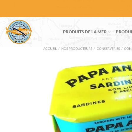
Passer
au
contenu
PRODUITS DE LA MER
PRODUI
ACCUEIL
/
NOS PRODUCTEURS
/
CONSERVERIES
/
CONS