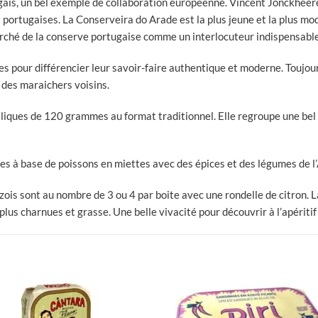
tugais, un bel exemple de collaboration européenne. Vincent Jonckheere
 portugaises. La Conserveira do Arade est la plus jeune et la plus mo
rché de la conserve portugaise comme un interlocuteur indispensable
 pour différencier leur savoir-faire authentique et moderne. Toujo
 des maraichers voisins.
liques de 120 grammes au format traditionnel. Elle regroupe une bel
es à base de poissons en miettes avec des épices et des légumes de l
ois sont au nombre de 3 ou 4 par boite avec une rondelle de citron. L
a plus charnues et grasse. Une belle vivacité pour découvrir à l’apériti