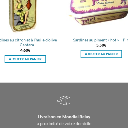
Sardines au piment « hot » – Pir
dines au citron et à l’huile d’olive
– Cantara
5,50
€
4,60
€
AJOUTER AU PANIER
AJOUTER AU PANIER
Livraison en
Mondial Relay
à proximité de votre domicile