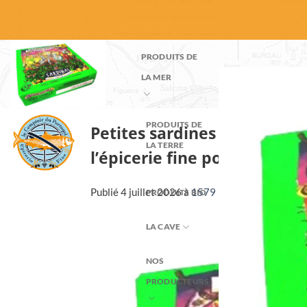
Passer
au
contenu
PRODUITS DE
LA MER
PRODUITS DE
Petites sardines ou sardini
LA TERRE
l’épicerie fine portugaise d
Publié
4 juillet 2026
à
1579 × 1117
dans
Petite
PRODUITS BIO
LA CAVE
NOS
PRODUCTEURS