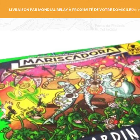
Qui 
LIVRAISON PAR MONDIAL RELAY À PROXIMITÉ DE VOTRE DOMICILE
llas épicées Jalapeno – Mariscadora – L
epuis 2012
s sardines épicées au Jalapeno – Mariscadora