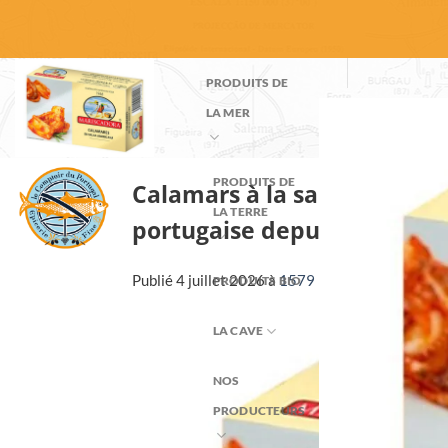
Passer
au
contenu
PRODUITS DE
LA MER
PRODUITS DE
Calamars à la sauce américa
LA TERRE
portugaise depuis 2012
Publié
4 juillet 2026
à
1579 × 1117
dans
Calama
PRODUITS BIO
LA CAVE
NOS
PRODUCTEURS