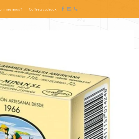
sommes nous ?
Coffrets cadeaux
tugal l’épicerie fine