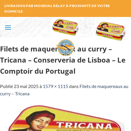
Passer
LIVRAISON PAR MONDIAL RELAY À PROXIMITÉ DE VOTRE
au
DOMICILE
contenu
Filets de maquereaux au curry –
Tricana – Conserveria de Lisboa – Le
Comptoir du Portugal
Publié
23 mai 2025
à
1579 × 1115
dans
Filets de maquereaux au
curry – Tricana