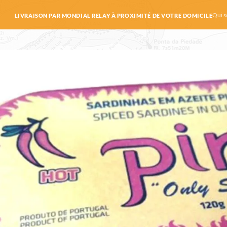
Qui 
LIVRAISON PAR MONDIAL RELAY À PROXIMITÉ DE VOTRE DOMICILE
le d’olive – Piri – Le Comptoir du Portug
ines au piment « hot » – Piri