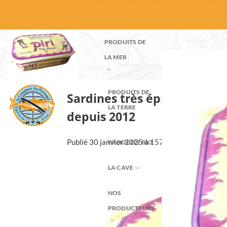
Passer
au
contenu
PRODUITS DE
LA MER
PRODUITS DE
Sardines très épicées à l’hui
LA TERRE
depuis 2012
Publié
30 janvier 2025
à
1579 × 1115
dans
Sard
PRODUITS BIO
LA CAVE
NOS
PRODUCTEURS