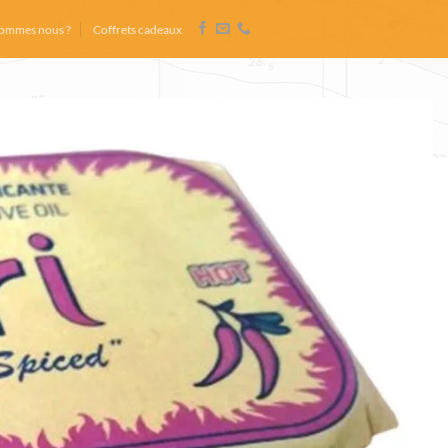
sommes nous ?
Coffrets cadeaux
al l’épicerie fine portugaise