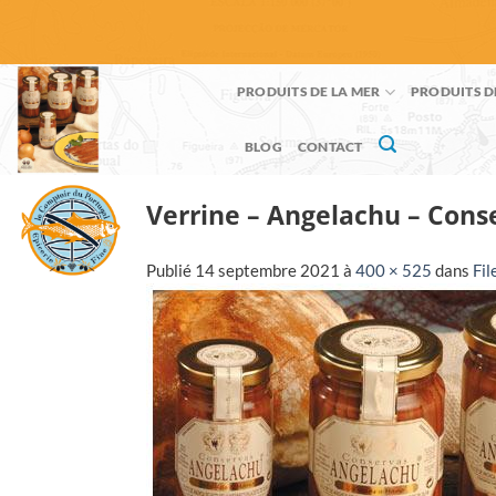
Passer
au
contenu
PRODUITS DE LA MER
PRODUITS D
BLOG
CONTACT
Verrine – Angelachu – Conse
Publié
14 septembre 2021
à
400 × 525
dans
Fil