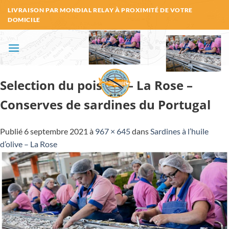
Passer
LIVRAISON PAR MONDIAL RELAY À PROXIMITÉ DE VOTRE
au
DOMICILE
contenu
Selection du poisson – La Rose –
Conserves de sardines du Portugal
Publié
6 septembre 2021
à
967 × 645
dans
Sardines à l’huile
d’olive – La Rose