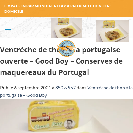
Passer
LIVRAISON PAR MONDIAL RELAY À PROXIMITÉ DE VOTRE
au
DOMICILE
contenu
Ventrèche de thon à la portugaise
ouverte – Good Boy – Conserves de
maquereaux du Portugal
Publié
6 septembre 2021
à
850 × 567
dans
Ventrèche de thon à la
portugaise – Good Boy