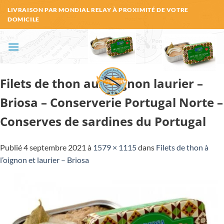
Passer
LIVRAISON PAR MONDIAL RELAY À PROXIMITÉ DE VOTRE
au
DOMICILE
contenu
Filets de thon aux oignon laurier –
Briosa – Conserverie Portugal Norte –
Conserves de sardines du Portugal
Publié
4 septembre 2021
à
1579 × 1115
dans
Filets de thon à
l’oignon et laurier – Briosa