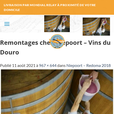
Passer
LIVRAISON PAR MONDIAL RELAY À PROXIMITÉ DE VOTRE
au
DOMICILE
contenu
Remontages chez Niepoort – Vins du
Douro
Publié
11 août 2021
à
967 × 644
dans
Niepoort – Redoma 2018