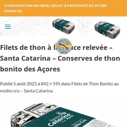
Passer
LIVRAISON PAR MONDIAL RELAY À PROXIMITÉ DE VOTRE
au
DOMICILE
contenu
Filets de thon à la sauce relevée –
Santa Catarina – Conserves de thon
bonito des Açores
Publié
5 août 2021
à
842 × 595
dans
Filets de Thon Bonito au
molho cru – Santa Catarina