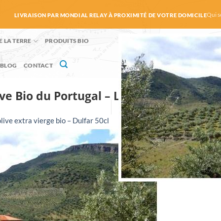
Qui 
LIVRAISON PAR MONDIAL RELAY À PROXIMITÉ DE VOTRE DOMICILE
E LA TERRE
PRODUITS BIO
BLOG
CONTACT
live Bio du Portugal – Le Comptoir du Po
olive extra vierge bio – Dulfar 50cl