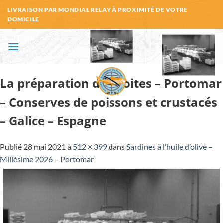
Passer
LIVRAISON PAR MONDIAL RELAY À PROXIMITÉ DE VOTRE
au
DOMICILE
contenu
La préparation des boites – Portomar
– Conserves de poissons et crustacés
– Galice – Espagne
Publié
28 mai 2021
à
512 × 399
dans
Sardines à l’huile d’olive –
Millésime 2026 – Portomar