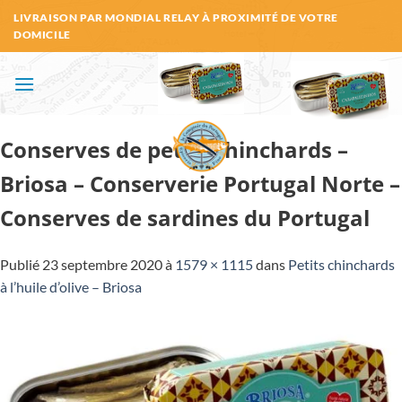
Passer
LIVRAISON PAR MONDIAL RELAY À PROXIMITÉ DE VOTRE
au
DOMICILE
contenu
Conserves de petits chinchards –
Briosa – Conserverie Portugal Norte –
Conserves de sardines du Portugal
Publié
23 septembre 2020
à
1579 × 1115
dans
Petits chinchards
à l’huile d’olive – Briosa