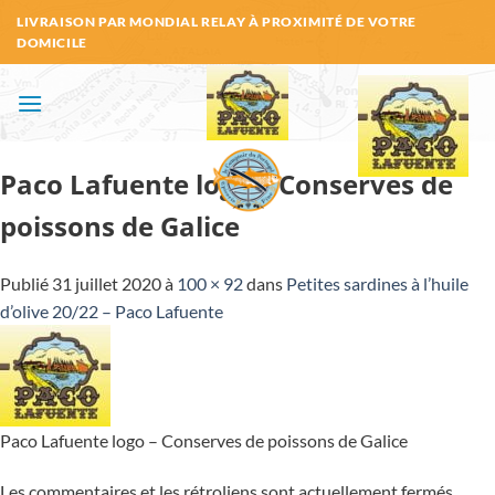
Passer
LIVRAISON PAR MONDIAL RELAY À PROXIMITÉ DE VOTRE
au
DOMICILE
contenu
Paco Lafuente logo – Conserves de
poissons de Galice
Publié
31 juillet 2020
à
100 × 92
dans
Petites sardines à l’huile
d’olive 20/22 – Paco Lafuente
Paco Lafuente logo – Conserves de poissons de Galice
Les commentaires et les rétroliens sont actuellement fermés.