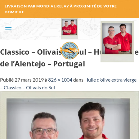
Passer
LIVRAISON PAR MONDIAL RELAY À PROXIMITÉ DE VOTRE
au
DOMICILE
contenu
Classico – Olivais do Sul – Huile d’olive
de l’Alentejo – Portugal
Publié
27 mars 2019
à
826 × 1004
dans
Huile d’olive extra vierge
– Classico – Olivais do Sul